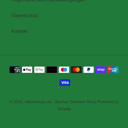
Datenschutz
Kontakt
Zahlungsmethoden
© 2026,
allestomate.de - Barther Tomaten Shop
Powered by
Shopify