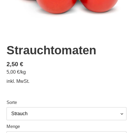
Strauchtomaten
Normaler
2,50 €
pro
5,00 €
/
kg
Preis
Einzelpreis
inkl. MwSt.
Sorte
Menge