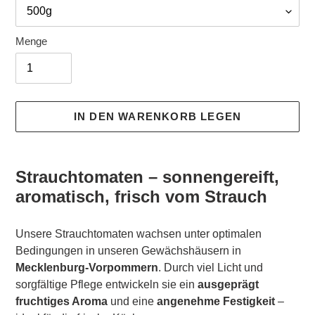
Menge
IN DEN WARENKORB LEGEN
Produkt
wird
Strauchtomaten – sonnengereift,
zum
aromatisch, frisch vom Strauch
Warenkorb
hinzugefügt
Unsere Strauchtomaten wachsen unter optimalen
Bedingungen in unseren Gewächshäusern in
Mecklenburg-Vorpommern
. Durch viel Licht und
sorgfältige Pflege entwickeln sie ein
ausgeprägt
fruchtiges Aroma
und eine
angenehme Festigkeit
–